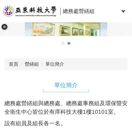
跳
到
總務處營繕組
主
要
內
容
區
首頁
營繕組
單位簡介
單位簡介
總務處營繕組
與總務處、總務處事務組及環保暨安
全衛生中心皆
位於有庠科技大樓
1
樓
10101
室。
設有組員及組長各一名。